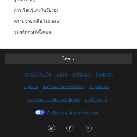
การเรียนรู้และใบรับรอง
ความช่วยเหลือ Tableau
รุ่นผลิตภัณฑ์ทั้งหมด
ไทย
ไทย
Deutsch
ความไว้วางใจ
บล็อก
นักพัฒนา
ติดต่อเรา
English (UK)
English (US)
กฎหมาย
ข้อกำหนดในการให้บริการ
ข้อมูลส่วนตัว
Español
การเปิดเผยอย่างมีความรับผิดชอบ
การตั้งค่าคุกกี้
Français (Canada)
Français (France)
ตัวเลือกความเป็นส่วนตัวของคุณ
Italiano
LinkedIn
Facebook
Twitter
日本語
한국어