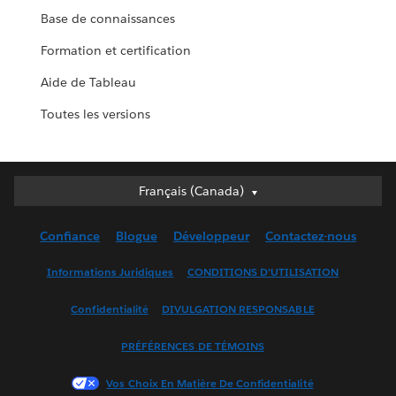
Base de connaissances
Formation et certification
Aide de Tableau
Toutes les versions
Français (Canada)
Français (Canada)
Deutsch
Confiance
Blogue
Développeur
Contactez-nous
English (UK)
English (US)
Informations Juridiques
CONDITIONS D’UTILISATION
Español
Confidentialité
DIVULGATION RESPONSABLE
Français (France)
Italiano
PRÉFÉRENCES DE TÉMOINS
日本語
Vos Choix En Matière De Confidentialité
한국어