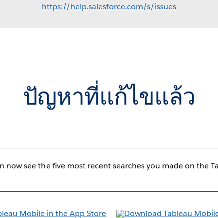
https://help.salesforce.com/s/issues
ปัญหาที่แก้ไขแล้ว
an now see the five most recent searches you made on the T