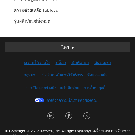
ความช่วยเหลือ Tableau
รุ่นผลิตภัณฑ์ทั้งหมด
ไทย
ไทย
Deutsch
ความไว้วางใจ
บล็อก
นักพัฒนา
ติดต่อเรา
English (UK)
English (US)
กฎหมาย
ข้อกำหนดในการให้บริการ
ข้อมูลส่วนตัว
Español
การเปิดเผยอย่างมีความรับผิดชอบ
การตั้งค่าคุกกี้
Français (Canada)
Français (France)
ตัวเลือกความเป็นส่วนตัวของคุณ
Italiano
LinkedIn
Facebook
Twitter
日本語
한국어
Nederlands
© Copyright 2026 Salesforce, Inc. All rights reserved. เครื่องหมายการค้าต่างๆ