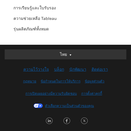
การเรียนรู้และใบรับรอง
ความช่วยเหลือ Tableau
รุ่นผลิตภัณฑ์ทั้งหมด
ไทย
ไทย
Deutsch
ความไว้วางใจ
บล็อก
นักพัฒนา
ติดต่อเรา
English (UK)
English (US)
กฎหมาย
ข้อกำหนดในการให้บริการ
ข้อมูลส่วนตัว
Español
การเปิดเผยอย่างมีความรับผิดชอบ
การตั้งค่าคุกกี้
Français (Canada)
Français (France)
ตัวเลือกความเป็นส่วนตัวของคุณ
Italiano
L
F
T
日本語
i
a
w
한국어