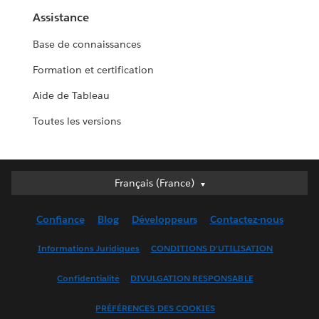
Assistance
Base de connaissances
Formation et certification
Aide de Tableau
Toutes les versions
Français (France)
Français (France)
Deutsch
Confiance
Blog
Développeurs
Contactez-nous
English (UK)
English (US)
Informations Juridiques
CONDITIONS D'UTILISATION
Español
Confidentialité
DIVULGATION RESPONSABLE
Français (Canada)
Italiano
PRÉFÉRENCES DES COOKIES