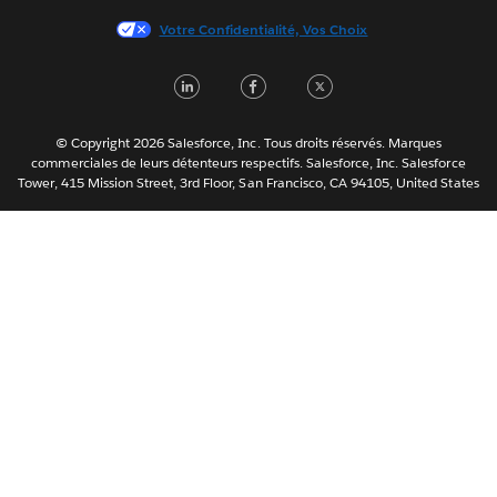
日本語
Votre Confidentialité, Vos Choix
한국어
Nederlands
L
F
T
Português
i
a
w
Svenska
n
c
i
© Copyright 2026 Salesforce, Inc. Tous droits réservés. Marques
ไทย
commerciales de leurs détenteurs respectifs. Salesforce, Inc. Salesforce
k
e
t
Tower, 415 Mission Street, 3rd Floor, San Francisco, CA 94105, United States
简体中文
e
b
t
繁體中文
d
o
e
I
o
r
n
k