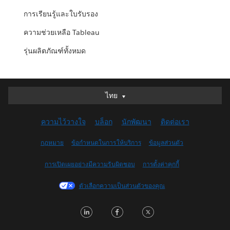
การเรียนรู้และใบรับรอง
ความช่วยเหลือ Tableau
รุ่นผลิตภัณฑ์ทั้งหมด
ไทย
ไทย
Deutsch
ความไว้วางใจ
บล็อก
นักพัฒนา
ติดต่อเรา
English (UK)
English (US)
กฎหมาย
ข้อกำหนดในการให้บริการ
ข้อมูลส่วนตัว
Español
การเปิดเผยอย่างมีความรับผิดชอบ
การตั้งค่าคุกกี้
Français (Canada)
Français (France)
ตัวเลือกความเป็นส่วนตัวของคุณ
Italiano
L
F
T
日本語
i
a
w
한국어