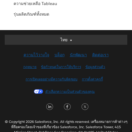
ความช่วยเหลือ Tableau
รุ่นผลิตภัณฑ์ทั้งหมด
ไทย
ไทย
Deutsch
ความไว้วางใจ
บล็อก
นักพัฒนา
ติดต่อเรา
English (UK)
English (US)
กฎหมาย
ข้อกำหนดในการให้บริการ
ข้อมูลส่วนตัว
Español
การเปิดเผยอย่างมีความรับผิดชอบ
การตั้งค่าคุกกี้
Français (Canada)
Français (France)
ตัวเลือกความเป็นส่วนตัวของคุณ
Italiano
LinkedIn
Facebook
Twitter
日本語
한국어
Nederlands
© Copyright 2026 Salesforce, Inc. All rights reserved. เครื่องหมายการค้าต่างๆ
ที่ถือครองโดยเจ้าของที่เกี่ยวข้อง Salesforce, Inc. Salesforce Tower, 415
Português