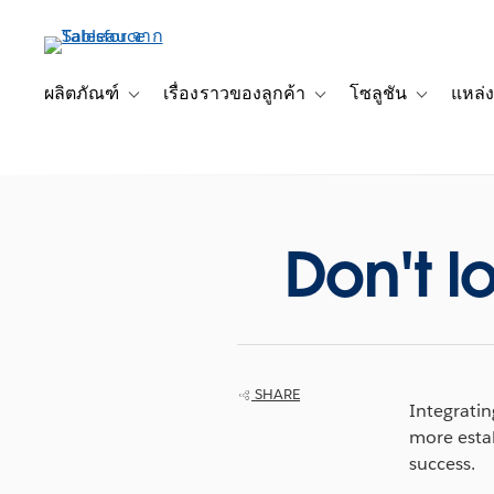
ข้าม
ไป
ที่
เนื้อหา
ผลิตภัณฑ์
เรื่องราวของลูกค้า
โซลูชัน
แหล่ง
Toggle sub-navigation for ผลิตภัณฑ์
Toggle sub-navigation for เ
Toggle sub-
หลัก
Don't lo
SHARE
Integratin
more estab
success.