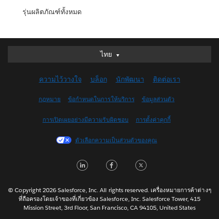
รุ่นผลิตภัณฑ์ทั้งหมด
ไทย
ไทย
Deutsch
ความไว้วางใจ
บล็อก
นักพัฒนา
ติดต่อเรา
English (UK)
English (US)
กฎหมาย
ข้อกำหนดในการให้บริการ
ข้อมูลส่วนตัว
Español
การเปิดเผยอย่างมีความรับผิดชอบ
การตั้งค่าคุกกี้
Français (Canada)
Français (France)
ตัวเลือกความเป็นส่วนตัวของคุณ
Italiano
LinkedIn
Facebook
Twitter
日本語
한국어
Nederlands
© Copyright 2026 Salesforce, Inc. All rights reserved. เครื่องหมายการค้าต่างๆ
ที่ถือครองโดยเจ้าของที่เกี่ยวข้อง Salesforce, Inc. Salesforce Tower, 415
Português
Mission Street, 3rd Floor, San Francisco, CA 94105, United States
Svenska