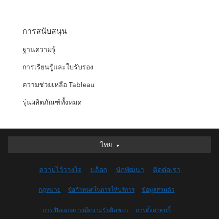
การสนับสนุน
ฐานความรู้
การเรียนรู้และใบรับรอง
ความช่วยเหลือ Tableau
รุ่นผลิตภัณฑ์ทั้งหมด
ไทย
ไทย
Deutsch
ความไว้วางใจ
บล็อก
นักพัฒนา
ติดต่อเรา
English (UK)
English (US)
กฎหมาย
ข้อกำหนดในการให้บริการ
ข้อมูลส่วนตัว
Español
การเปิดเผยอย่างมีความรับผิดชอบ
การตั้งค่าคุกกี้
Français (Canada)