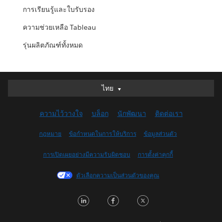
การเรียนรู้และใบรับรอง
ความช่วยเหลือ Tableau
รุ่นผลิตภัณฑ์ทั้งหมด
ไทย
ไทย
Deutsch
ความไว้วางใจ
บล็อก
นักพัฒนา
ติดต่อเรา
English (UK)
English (US)
กฎหมาย
ข้อกำหนดในการให้บริการ
ข้อมูลส่วนตัว
Español
การเปิดเผยอย่างมีความรับผิดชอบ
การตั้งค่าคุกกี้
Français (Canada)
Français (France)
ตัวเลือกความเป็นส่วนตัวของคุณ
Italiano
LinkedIn
Facebook
Twitter
日本語
한국어