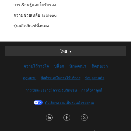
การเรียนรู้และใบรับรอง
ความช่วยเหลือ Tableau
รุ่นผลิตภัณฑ์ทั้งหมด
ไทย
ไทย
Deutsch
ความไว้วางใจ
บล็อก
นักพัฒนา
ติดต่อเรา
English (UK)
English (US)
กฎหมาย
ข้อกำหนดในการให้บริการ
ข้อมูลส่วนตัว
Español
การเปิดเผยอย่างมีความรับผิดชอบ
การตั้งค่าคุกกี้
Français (Canada)
Français (France)
ตัวเลือกความเป็นส่วนตัวของคุณ
Italiano
LinkedIn
Facebook
Twitter
日本語
한국어