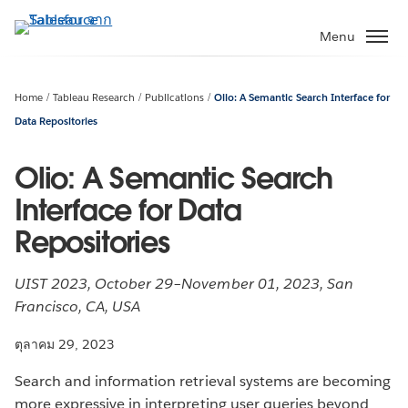
ข้าม
ไป
Menu
ที่
เนื้อหา
หลัก
Home
Tableau Research
Publications
Olio: A Semantic Search Interface for
Data Repositories
Olio: A Semantic Search
Interface for Data
Repositories
UIST 2023, October 29–November 01, 2023, San
Francisco, CA, USA
ตุลาคม 29, 2023
Search and information retrieval systems are becoming
more expressive in interpreting user queries beyond