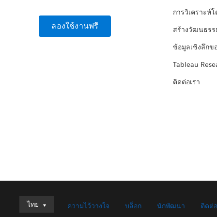
การวิเคราะห์
ลองใช้งานฟรี
สร้างวัฒนธรร
ข้อมูลเชิงลึกข
Tableau Rese
ติดต่อเรา
ไทย
ไทย
ความไว้วางใจ
บล็อก
นักพัฒนา
ติดต่
Deutsch