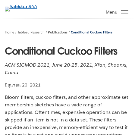
ข้าม
ไป
Menu
ที่
เนื้อหา
หลัก
Home
Tableau Research
Publications
Conditional Cuckoo Filters
Conditional Cuckoo Filters
ACM SIGMOD 2021, June 20-25, 2021, Xi'an, Shaanxi,
China
มิถุนายน 20, 2021
Bloom filters, cuckoo filters, and other approximate set
membership sketches have a wide range of
applications. Oftentimes, expensive operations can be
skipped if an item is not in a data set. These filters
provide an inexpensive, memory-efficient way to test if
an item is in a set and avoid unnecessary operations.