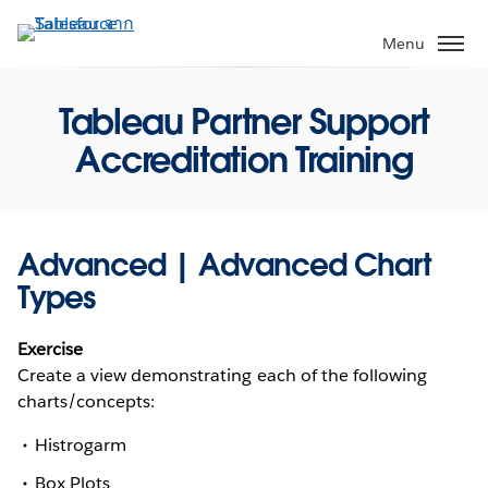
ข้าม
ไป
Menu
ที่
เนื้อหา
Tableau Partner Support
หลัก
Accreditation Training
Advanced | Advanced Chart
Types
Exercise
Create a view demonstrating each of the following
charts/concepts:
Histrogarm
Box Plots