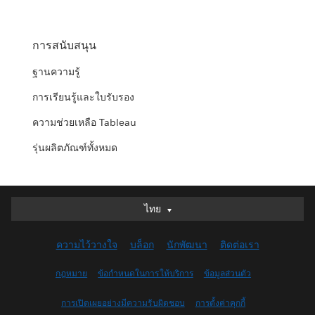
การสนับสนุน
ฐานความรู้
การเรียนรู้และใบรับรอง
ความช่วยเหลือ Tableau
รุ่นผลิตภัณฑ์ทั้งหมด
ไทย
ไทย
Deutsch
ความไว้วางใจ
บล็อก
นักพัฒนา
ติดต่อเรา
English (UK)
English (US)
กฎหมาย
ข้อกำหนดในการให้บริการ
ข้อมูลส่วนตัว
Español
การเปิดเผยอย่างมีความรับผิดชอบ
การตั้งค่าคุกกี้
Français (Canada)