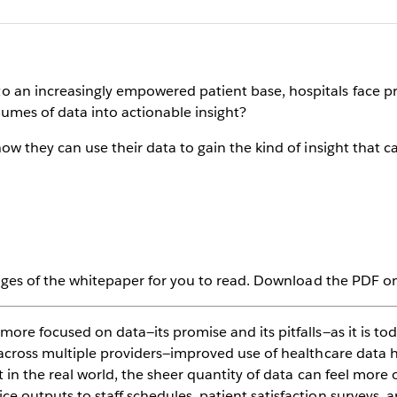
an increasingly empowered patient base, hospitals face pre
umes of data into actionable insight?
ow they can use their data to gain the kind of insight that c
pages of the whitepaper for you to read. Download the PDF on 
ore focused on data—its promise and its pitfalls—as it is t
across multiple providers—improved use of healthcare data ha
ut in the real world, the sheer quantity of data can feel mor
e outputs to staff schedules, patient satisfaction surveys,