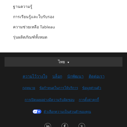
ฐานความรู้
การเรียนรู้และใบรับรอง
ความช่วยเหลือ Tableau
รุ่นผลิตภัณฑ์ทั้งหมด
ไทย
ไทย
Deutsch
ความไว้วางใจ
บล็อก
นักพัฒนา
ติดต่อเรา
English (UK)
English (US)
กฎหมาย
ข้อกำหนดในการให้บริการ
ข้อมูลส่วนตัว
Español
การเปิดเผยอย่างมีความรับผิดชอบ
การตั้งค่าคุกกี้
Français (Canada)
Français (France)
ตัวเลือกความเป็นส่วนตัวของคุณ
Italiano
LinkedIn
Facebook
Twitter
日本語