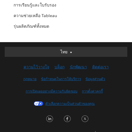
การเรียนรู้และใบรับรอง
ความช่วยเหลือ Tableau
รุ่นผลิตภัณฑ์ทั้งหมด
ไทย
ไทย
Deutsch
ความไว้วางใจ
บล็อก
นักพัฒนา
ติดต่อเรา
English (UK)
English (US)
กฎหมาย
ข้อกำหนดในการให้บริการ
ข้อมูลส่วนตัว
Español
การเปิดเผยอย่างมีความรับผิดชอบ
การตั้งค่าคุกกี้
Français (Canada)
Français (France)
ตัวเลือกความเป็นส่วนตัวของคุณ
Italiano
LinkedIn
Facebook
Twitter
日本語
한국어