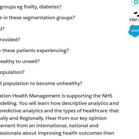
win
roups eg frailty, diabetes?
Ope
e in these segmentation groups?
in
Ope
new
d?
in
win
rovided?
new
 these patients experiencing?
win
healthy to unwell?
opulation?
ell population to become unhealthy?
lation Health Management is supporting the NHS
lling. You will learn how descriptive analytics and
redictive analytics and the types of healthcare that
ally and Regionally. Hear from our key opinion
ement from an international, national and
 passionate about improving health outcomes then