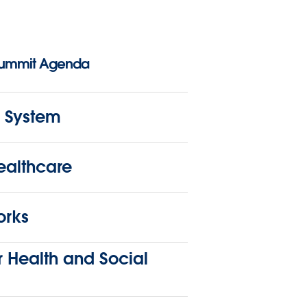
Summit Agenda
 System
althcare
orks
 Health and Social