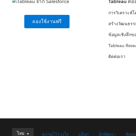
Tableau คือ
การวิเคราะห์
ลองใช้งานฟรี
สร้างวัฒนธรร
ข้อมูลเชิงลึกข
Tableau Rese
ติดต่อเรา
ไทย
ไทย
ความไว้วางใจ
บล็อก
นักพัฒนา
ติดต่