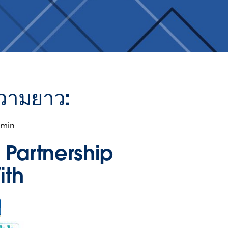
วามยาว:
 min
n Partnership
ith
ns