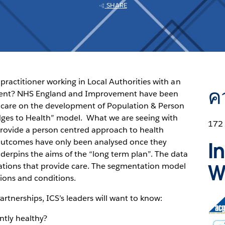
SHARE
practitioner working in Local Authorities with an
ค
ment? NHS England and Improvement have been
care on the development of Population & Person
ridges to Health” model. What we are seeing with
172
rovide a person centred approach to health
h outcomes have only been analysed once they
I
erpins the aims of the “long term plan”. The data
W
sations that provide care. The segmentation model
ions and conditions.
rtnerships, ICS’s leaders will want to know:
Ope
in
ntly healthy?
new