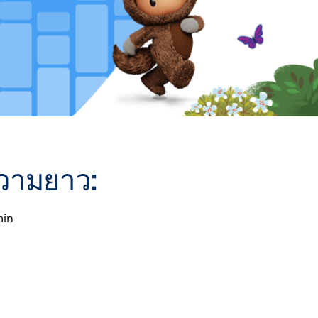
วามยาว:
min