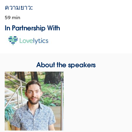
ความยาว:
59 min
In Partnership With
Opens
in
new
window
About the speakers