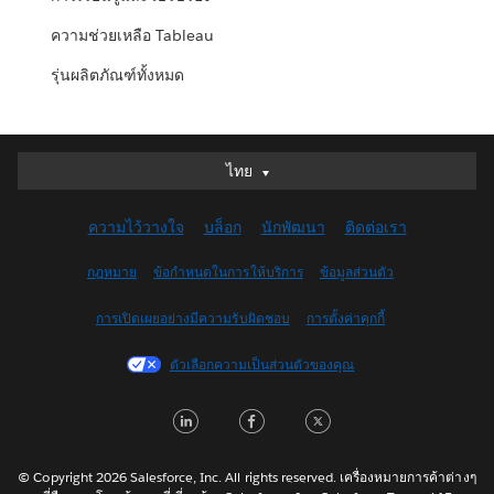
ความช่วยเหลือ Tableau
รุ่นผลิตภัณฑ์ทั้งหมด
ไทย
ไทย
Deutsch
ความไว้วางใจ
บล็อก
นักพัฒนา
ติดต่อเรา
English (UK)
English (US)
กฎหมาย
ข้อกำหนดในการให้บริการ
ข้อมูลส่วนตัว
Español
การเปิดเผยอย่างมีความรับผิดชอบ
การตั้งค่าคุกกี้
Français (Canada)
Français (France)
ตัวเลือกความเป็นส่วนตัวของคุณ
Italiano
LinkedIn
Facebook
Twitter
日本語
한국어
Nederlands
© Copyright 2026 Salesforce, Inc. All rights reserved. เครื่องหมายการค้าต่างๆ