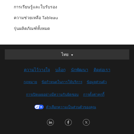
การเรียนรู้และใบรับรอง
ความช่วยเหลือ Tableau
รุ่นผลิตภัณฑ์ทั้งหมด
ไทย
ไทย
Deutsch
ความไว้วางใจ
บล็อก
นักพัฒนา
ติดต่อเรา
English (UK)
English (US)
กฎหมาย
ข้อกำหนดในการให้บริการ
ข้อมูลส่วนตัว
Español
การเปิดเผยอย่างมีความรับผิดชอบ
การตั้งค่าคุกกี้
Français (Canada)
Français (France)
ตัวเลือกความเป็นส่วนตัวของคุณ
Italiano
LinkedIn
Facebook
Twitter
日本語
한국어