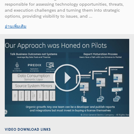
responsible for assessing technology opportunities, threats,
and execution challenges and turning them into strategic
options, providing visibility to issues, and ...
อ่านเพิ่มเติม
Play
Video
VIDEO DOWNLOAD LINKS