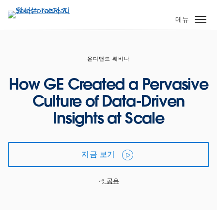
주
요
메뉴
콘
텐
츠
온디맨드 웨비나
로
건
How GE Created a Pervasive
너
Culture of Data-Driven
뛰
기
Insights at Scale
지금 보기
공유