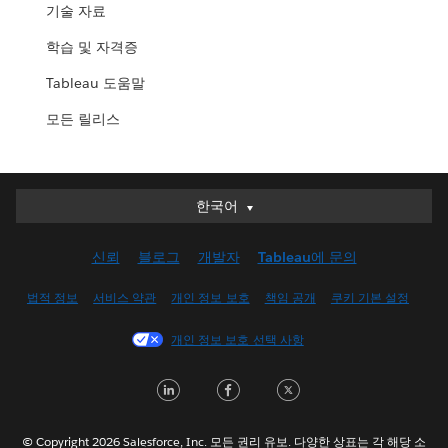
기술 자료
학습 및 자격증
Tableau 도움말
모든 릴리스
한국어
한국어
Deutsch
신뢰
블로그
개발자
Tableau에 문의
English (UK)
English (US)
법적 정보
서비스 약관
개인 정보 보호
책임 공개
쿠키 기본 설정
Español
개인 정보 보호 선택 사항
Français (Canada)
Français (France)
LinkedIn
Facebook
Twitter
Italiano
日本語
© Copyright 2026 Salesforce, Inc. 모든 권리 유보. 다양한 상표는 각 해당 소