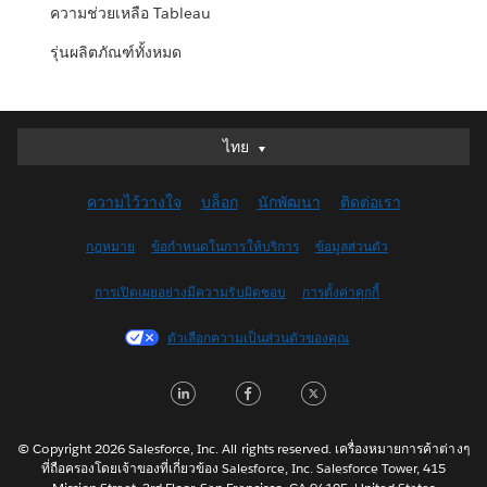
ความช่วยเหลือ Tableau
รุ่นผลิตภัณฑ์ทั้งหมด
ไทย
ไทย
Deutsch
ความไว้วางใจ
บล็อก
นักพัฒนา
ติดต่อเรา
English (UK)
English (US)
กฎหมาย
ข้อกำหนดในการให้บริการ
ข้อมูลส่วนตัว
Español
การเปิดเผยอย่างมีความรับผิดชอบ
การตั้งค่าคุกกี้
Français (Canada)
Français (France)
ตัวเลือกความเป็นส่วนตัวของคุณ
Italiano
LinkedIn
Facebook
Twitter
日本語
한국어
Nederlands
© Copyright 2026 Salesforce, Inc. All rights reserved. เครื่องหมายการค้าต่างๆ
ที่ถือครองโดยเจ้าของที่เกี่ยวข้อง Salesforce, Inc. Salesforce Tower, 415
Português