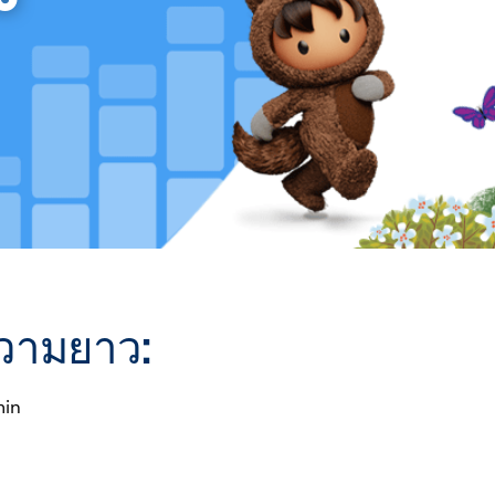
วามยาว:
min