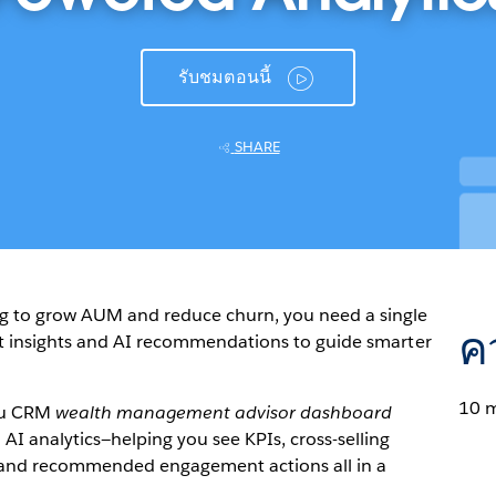
รับชมตอนนี้
SHARE
g to grow AUM and reduce churn, you need a single
ค
nt insights and AI recommendations to guide smarter
10 
au CRM
wealth management advisor dashboard
 analytics—helping you see KPIs, cross-selling
s, and recommended engagement actions all in a