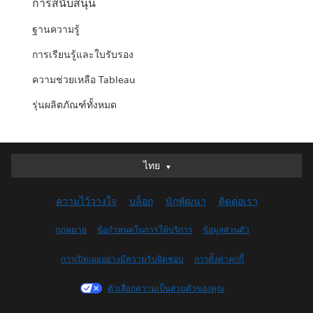
การสนับสนุน
ฐานความรู้
การเรียนรู้และใบรับรอง
ความช่วยเหลือ Tableau
รุ่นผลิตภัณฑ์ทั้งหมด
ไทย
ไทย
Deutsch
ความไว้วางใจ
บล็อก
นักพัฒนา
ติดต่อเรา
English (UK)
English (US)
กฎหมาย
ข้อกำหนดในการให้บริการ
ข้อมูลส่วนตัว
Español
การเปิดเผยอย่างมีความรับผิดชอบ
การตั้งค่าคุกกี้
Français (Canada)
Français (France)
ตัวเลือกความเป็นส่วนตัวของคุณ
Italiano