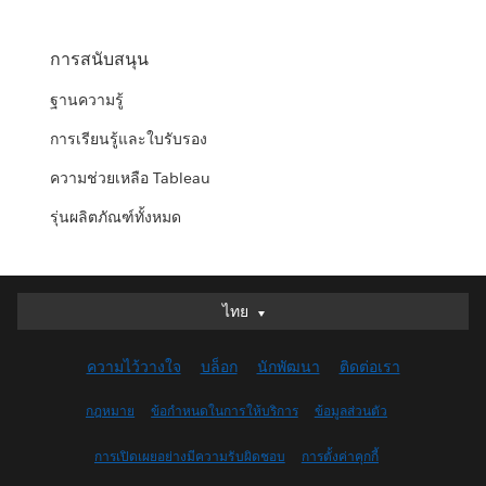
การสนับสนุน
ฐานความรู้
การเรียนรู้และใบรับรอง
ความช่วยเหลือ Tableau
รุ่นผลิตภัณฑ์ทั้งหมด
ไทย
ไทย
Deutsch
ความไว้วางใจ
บล็อก
นักพัฒนา
ติดต่อเรา
English (UK)
English (US)
กฎหมาย
ข้อกำหนดในการให้บริการ
ข้อมูลส่วนตัว
Español
การเปิดเผยอย่างมีความรับผิดชอบ
การตั้งค่าคุกกี้
Français (Canada)