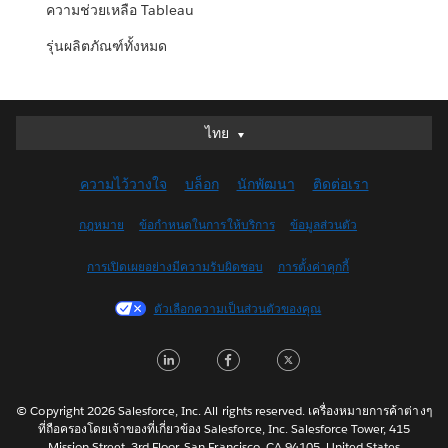
ความช่วยเหลือ Tableau
รุ่นผลิตภัณฑ์ทั้งหมด
ไทย
ไทย
Deutsch
ความไว้วางใจ
บล็อก
นักพัฒนา
ติดต่อเรา
English (UK)
English (US)
กฎหมาย
ข้อกำหนดในการให้บริการ
ข้อมูลส่วนตัว
Español
การเปิดเผยอย่างมีความรับผิดชอบ
การตั้งค่าคุกกี้
Français (Canada)
Français (France)
ตัวเลือกความเป็นส่วนตัวของคุณ
Italiano
LinkedIn
Facebook
Twitter
日本語
한국어
Nederlands
© Copyright 2026 Salesforce, Inc. All rights reserved. เครื่องหมายการค้าต่างๆ
ที่ถือครองโดยเจ้าของที่เกี่ยวข้อง Salesforce, Inc. Salesforce Tower, 415
Português
Mission Street, 3rd Floor, San Francisco, CA 94105, United States