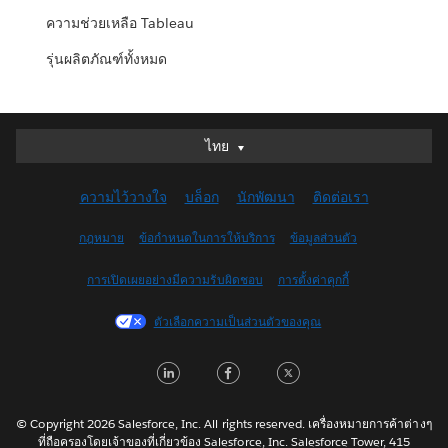
ความช่วยเหลือ Tableau
รุ่นผลิตภัณฑ์ทั้งหมด
ไทย
ไทย
Deutsch
ความไว้วางใจ
บล็อก
นักพัฒนา
ติดต่อเรา
English (UK)
English (US)
กฎหมาย
ข้อกำหนดในการให้บริการ
ข้อมูลส่วนตัว
Español
การเปิดเผยอย่างมีความรับผิดชอบ
การตั้งค่าคุกกี้
Français (Canada)
Français (France)
ตัวเลือกความเป็นส่วนตัวของคุณ
Italiano
LinkedIn
Facebook
Twitter
日本語
한국어
Nederlands
© Copyright 2026 Salesforce, Inc. All rights reserved. เครื่องหมายการค้าต่างๆ
ที่ถือครองโดยเจ้าของที่เกี่ยวข้อง Salesforce, Inc. Salesforce Tower, 415