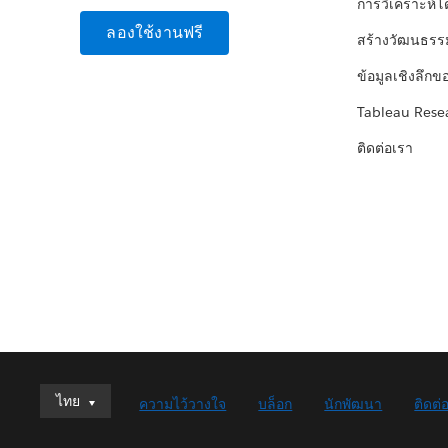
การวิเคราะห์
ลองใช้งานฟรี
สร้างวัฒนธรร
ข้อมูลเชิงลึกข
Tableau Rese
ติดต่อเรา
ไทย
ไทย
ความไว้วางใจ
บล็อก
นักพัฒนา
ติดต่
Deutsch