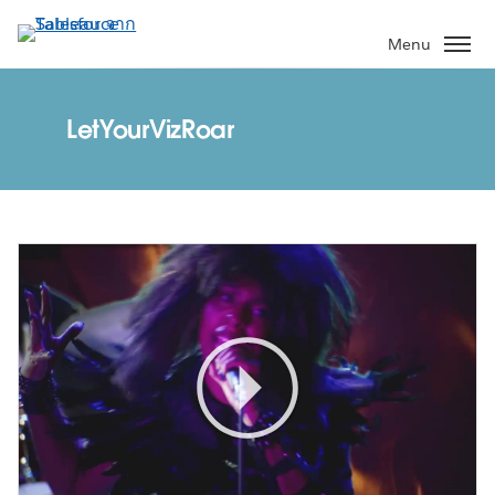
ข้าม
ไป
Menu
ที่
เนื้อหา
หลัก
LetYourVizRoar
Play