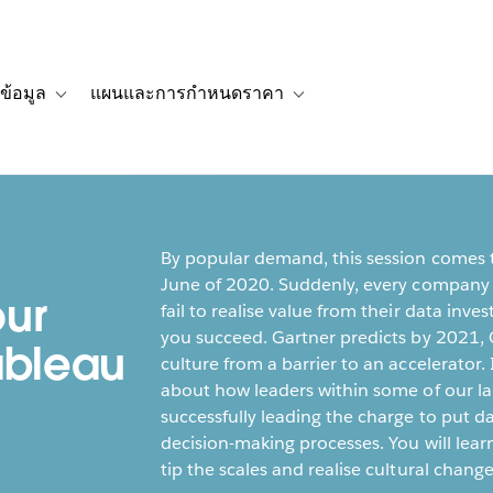
ข้อมูล
แผนและการกำหนดราคา
รื่องราวของลูกค้า
navigation for โซลูชัน
Toggle sub-navigation for แหล่งข้อมูล
Toggle sub-navigation for 
By popular demand, this session comes t
June of 2020. Suddenly, every company i
our
fail to realise value from their data inv
you succeed. Gartner predicts by 2021, 
ableau
culture from a barrier to an accelerator. I
about how leaders within some of our la
successfully leading the charge to put d
decision-making processes. You will lear
tip the scales and realise cultural chang