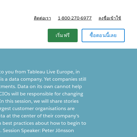
ติดต่อเรา
1-800-270-6977
ลงชื่อเข้าใช้
แผนและการกำหนดราคา
เริ่มฟรี
ซื้อตอนนี้เลย
o you from Tableau Live Europe, in
s a data company. Yet companies still
estments. Data on its own cannot help
CIOs will be responsible for changing
n this session, we will share stories
rgest customer organisations are
ata at the center of their company's
n best practices about how to begin to
e. Session Speaker: Peter Jönsson