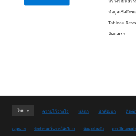
สร้างวัฒนธรร
ข้อมูลเชิงลึกข
Tableau Rese
ติดต่อเรา
ไทย
ไทย
ความไว้วางใจ
บล็อก
นักพัฒนา
ติดต่
Deutsch
English (UK)
กฎหมาย
ข้อกำหนดในการให้บริการ
ข้อมูลส่วนตัว
การเปิดเผยอย่
English (US)