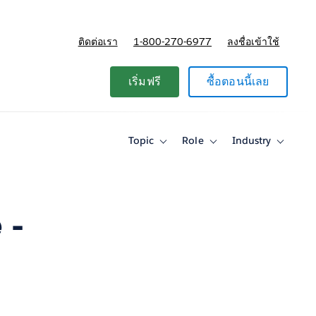
ติดต่อเรา
1-800-270-6977
ลงชื่อเข้าใช้
แผนและการกำหนดราคา
เริ่มฟรี
ซื้อตอนนี้เลย
Topic
Role
Industry
Toggle
Toggle
Toggle
sub-
sub-
sub-
navigation
navigation
navigati
for
for
for
Topic
Role
Industry
 -