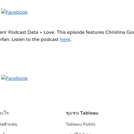
ers' Podcast Data + Love. This episode features Christina G
fan. Listen to the podcast
here
.
อะไร
ชุมชน Tableau
โดยตัวแทน
Tableau Public