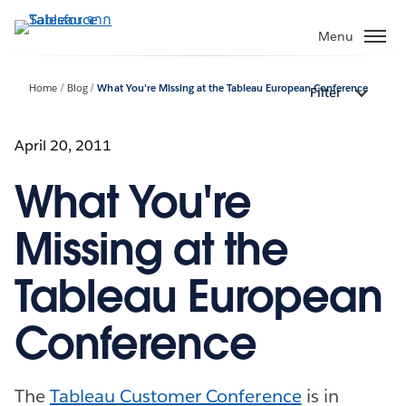
ข้าม
ไป
Menu
ที่
เนื้อหา
Home
Blog
What You're Missing at the Tableau European Conference
Filter
หลัก
April 20, 2011
What You're
Missing at the
Tableau European
Conference
The
Tableau Customer Conference
is in