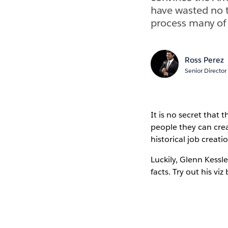
have wasted no ti
process many of 
Ross Perez
Senior Director
It is no secret that
people they can cre
historical job creat
Luckily, Glenn Kessl
facts. Try out his viz