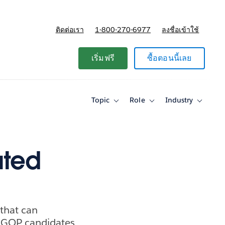
ติดต่อเรา
1-800-270-6977
ลงชื่อเข้าใช้
แผนและการกำหนดราคา
เริ่มฟรี
ซื้อตอนนี้เลย
Topic
Role
Industry
Toggle
Toggle
Toggle
sub-
sub-
sub-
navigation
navigation
navigati
for
for
for
Topic
Role
Industry
ated
 that can
e GOP candidates