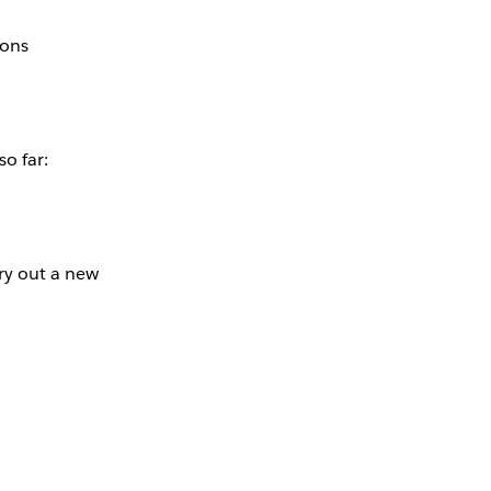
ions
so far:
ry out a new