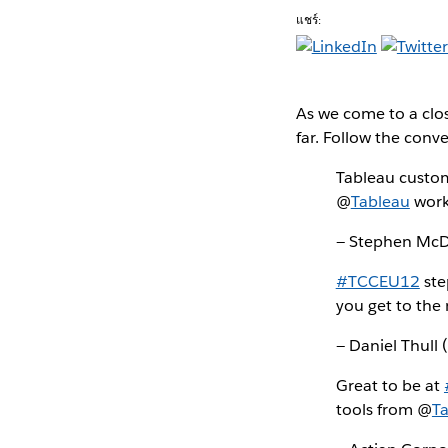
แชร์:
As we come to a clo
far. Follow the conv
Tableau custom
@
Tableau
work
— Stephen McDa
#TCCEU12
ste
you get to the 
— Daniel Thull
Great to be at
tools from @
T