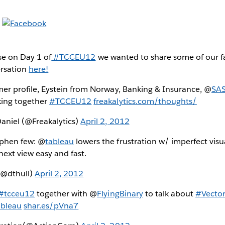
se on Day 1 of
#TCCEU12
we wanted to share some of our fa
ersation
here!
er profile, Eystein from Norway, Banking & Insurance, @
SAS
ing together
#TCCEU12
freakalytics.com/thoughts/
niel (@Freakalytics)
April 2, 2012
phen few: @
tableau
lowers the frustration w/ imperfect visua
next view easy and fast.
 (@dthull)
April 2, 2012
#tcceu12
together with @
FlyingBinary
to talk about
#Vector
ableau
shar.es/pVna7