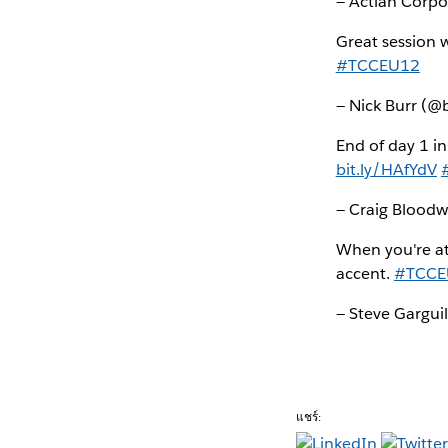
— Actian Corp
Great session 
#TCCEU12
— Nick Burr (@
End of day 1 in
bit.ly/HAfYdV
— Craig Blood
When you're at
accent.
#TCCE
— Steve Gargui
แชร์: