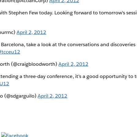
oration(@ActianCorp)
April 2, 2012
with Stephen Few today. Looking forward to tomorrow's sess
burrnc)
April 2, 2012
 Barcelona, take a look at the conversations and discoveries 
#tcceu12
worth (@craigbloodworth)
April 2, 2012
tending a three-day conference, it's a good opportunity to t
U12
lo (@sdgarguilo)
April 2, 2012