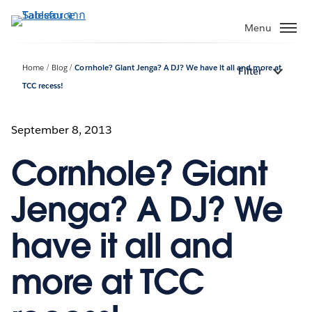
ข้าม
ไป
Menu
ที่
เนื้อหา
Home
Blog
Cornhole? Giant Jenga? A DJ? We have it all and more at
Filter
หลัก
TCC recess!
September 8, 2013
Cornhole? Giant
Jenga? A DJ? We
have it all and
more at TCC