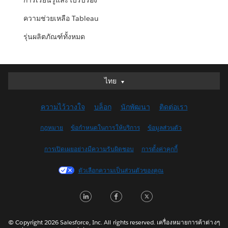
การเรียนรู้และใบรับรอง
ความช่วยเหลือ Tableau
รุ่นผลิตภัณฑ์ทั้งหมด
ไทย
ไทย
Deutsch
ความไว้วางใจ
บล็อก
นักพัฒนา
ติดต่อเรา
English (UK)
English (US)
กฎหมาย
ข้อกำหนดในการให้บริการ
ข้อมูลส่วนตัว
Español
การเปิดเผยอย่างมีความรับผิดชอบ
การตั้งค่าคุกกี้
Français (Canada)
Français (France)
ตัวเลือกความเป็นส่วนตัวของคุณ
Italiano
LinkedIn
Facebook
Twitter
日本語
한국어
Nederlands
© Copyright 2026 Salesforce, Inc. All rights reserved. เครื่องหมายการค้าต่างๆ