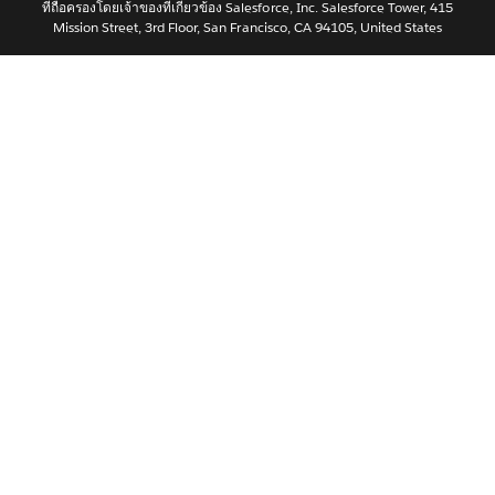
ที่ถือครองโดยเจ้าของที่เกี่ยวข้อง Salesforce, Inc. Salesforce Tower, 415
Português
Mission Street, 3rd Floor, San Francisco, CA 94105, United States
Svenska
简体中文
繁體中文