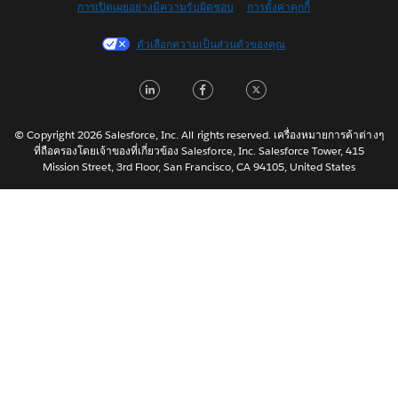
การเปิดเผยอย่างมีความรับผิดชอบ
การตั้งค่าคุกกี้
Français (Canada)
Français (France)
ตัวเลือกความเป็นส่วนตัวของคุณ
Italiano
LinkedIn
Facebook
Twitter
日本語
한국어
Nederlands
© Copyright 2026 Salesforce, Inc. All rights reserved. เครื่องหมายการค้าต่างๆ
ที่ถือครองโดยเจ้าของที่เกี่ยวข้อง Salesforce, Inc. Salesforce Tower, 415
Português
Mission Street, 3rd Floor, San Francisco, CA 94105, United States
Svenska
简体中文
繁體中文