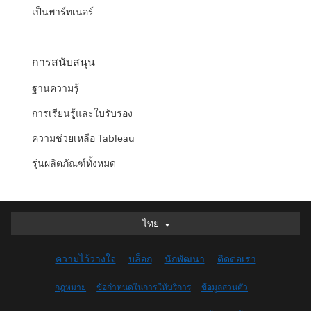
เป็นพาร์ทเนอร์
การสนับสนุน
ฐานความรู้
การเรียนรู้และใบรับรอง
ความช่วยเหลือ Tableau
รุ่นผลิตภัณฑ์ทั้งหมด
ไทย
ไทย
Deutsch
ความไว้วางใจ
บล็อก
นักพัฒนา
ติดต่อเรา
English (UK)
English (US)
กฎหมาย
ข้อกำหนดในการให้บริการ
ข้อมูลส่วนตัว
Español