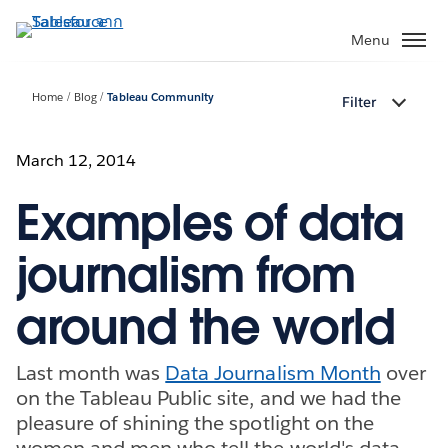
ข้าม
ไป
Menu
ที่
เนื้อหา
Home
Blog
Tableau Community
Filter
หลัก
March 12, 2014
Examples of data
journalism from
around the world
Last month was
Data Journalism Month
over
on the Tableau Public site, and we had the
pleasure of shining the spotlight on the
women and men who tell the world's data