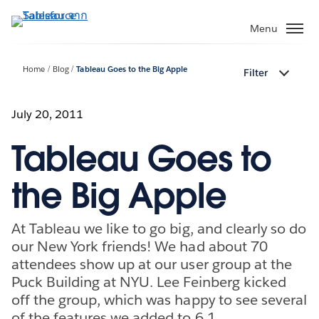
ข้าม
ไป
Menu
ที่
เนื้อหา
Home
Blog
Tableau Goes to the Big Apple
Filter
หลัก
July 20, 2011
Tableau Goes to
the Big Apple
At Tableau we like to go big, and clearly so do
our New York friends! We had about 70
attendees show up at our user group at the
Puck Building at NYU. Lee Feinberg kicked
off the group, which was happy to see several
of the features we added to 6.1.