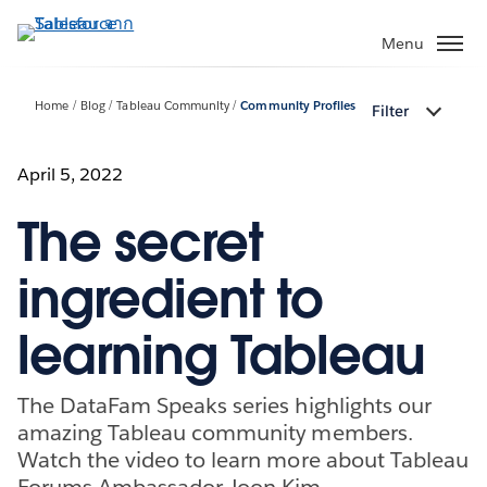
ข้าม
ไป
Menu
ที่
เนื้อหา
Home
Blog
Tableau Community
Community Profiles
Filter
หลัก
April 5, 2022
The secret
ingredient to
learning Tableau
The DataFam Speaks series highlights our
amazing Tableau community members.
Watch the video to learn more about Tableau
Forums Ambassador Joon Kim.