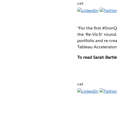
แชร์:
"For the first #Iron
the ‘Re-Viz-It’ round
portfolio and re-crea
Tableau Accelerators 
To read Sarah Bartlet
แชร์: