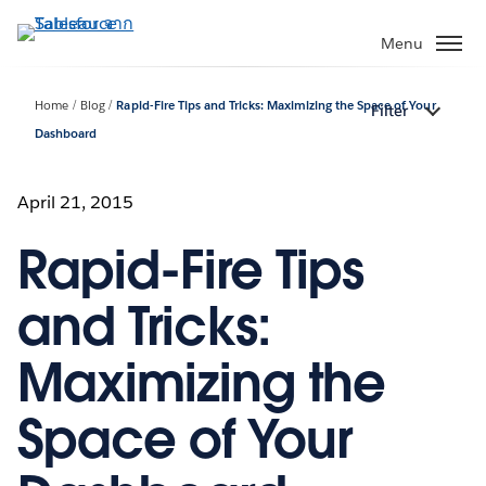
ข้าม
ไป
Menu
ที่
เนื้อหา
Home
Blog
Rapid-Fire Tips and Tricks: Maximizing the Space of Your
Filter
หลัก
Dashboard
April 21, 2015
Rapid-Fire Tips
and Tricks:
Maximizing the
Space of Your