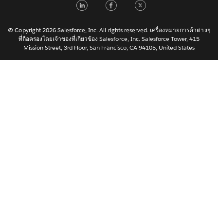
LinkedIn
Facebook
Twitter
日本語
한국어
Nederlands
© Copyright 2026 Salesforce, Inc. All rights reserved. เครื่องหมายการค้าต่างๆ
ที่ถือครองโดยเจ้าของที่เกี่ยวข้อง Salesforce, Inc. Salesforce Tower, 415
Português
Mission Street, 3rd Floor, San Francisco, CA 94105, United States
Svenska
简体中文
繁體中文