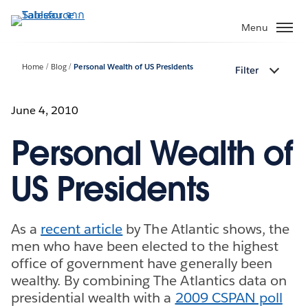
ข้าม
ไป
Menu
ที่
เนื้อหา
Home
Blog
Personal Wealth of US Presidents
Filter
หลัก
June 4, 2010
Personal Wealth of
US Presidents
As a
recent article
by The Atlantic shows, the
men who have been elected to the highest
office of government have generally been
wealthy. By combining The Atlantics data on
presidential wealth with a
2009 CSPAN poll