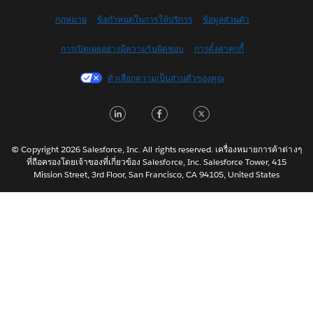
English (US)
กฎหมาย
ข้อกำหนดในการให้บริการ
ข้อมูลส่วนตัว
Español
การเปิดเผยอย่างมีความรับผิดชอบ
การตั้งค่าคุกกี้
Français (Canada)
Français (France)
ตัวเลือกความเป็นส่วนตัวของคุณ
Italiano
LinkedIn
Facebook
Twitter
日本語
한국어
Nederlands
© Copyright 2026 Salesforce, Inc. All rights reserved. เครื่องหมายการค้าต่างๆ
ที่ถือครองโดยเจ้าของที่เกี่ยวข้อง Salesforce, Inc. Salesforce Tower, 415
Português
Mission Street, 3rd Floor, San Francisco, CA 94105, United States
Svenska
简体中文
繁體中文