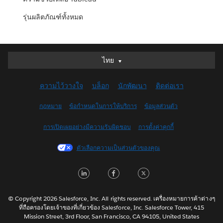
รุ่นผลิตภัณฑ์ทั้งหมด
ไทย
ไทย
Deutsch
ความไว้วางใจ
บล็อก
นักพัฒนา
ติดต่อเรา
English (UK)
English (US)
กฎหมาย
ข้อกำหนดในการให้บริการ
ข้อมูลส่วนตัว
Español
การเปิดเผยอย่างมีความรับผิดชอบ
การตั้งค่าคุกกี้
Français (Canada)
Français (France)
ตัวเลือกความเป็นส่วนตัวของคุณ
Italiano
LinkedIn
Facebook
Twitter
日本語
한국어
Nederlands
© Copyright 2026 Salesforce, Inc. All rights reserved. เครื่องหมายการค้าต่างๆ
ที่ถือครองโดยเจ้าของที่เกี่ยวข้อง Salesforce, Inc. Salesforce Tower, 415
Português
Mission Street, 3rd Floor, San Francisco, CA 94105, United States