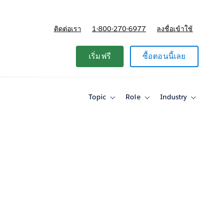
ติดต่อเรา
1-800-270-6977
ลงชื่อเข้าใช้
แผนและการกำหนดราคา
เริ่มฟรี
ซื้อตอนนี้เลย
Topic
Role
Industry
Toggle
Toggle
Toggle
sub-
sub-
sub-
navigation
navigation
navigati
for
for
for
Topic
Role
Industry