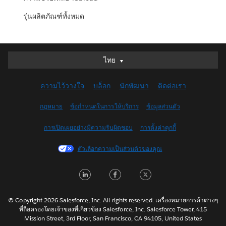
รุ่นผลิตภัณฑ์ทั้งหมด
ไทย
ไทย
Deutsch
ความไว้วางใจ
บล็อก
นักพัฒนา
ติดต่อเรา
English (UK)
English (US)
กฎหมาย
ข้อกำหนดในการให้บริการ
ข้อมูลส่วนตัว
Español
การเปิดเผยอย่างมีความรับผิดชอบ
การตั้งค่าคุกกี้
Français (Canada)
Français (France)
ตัวเลือกความเป็นส่วนตัวของคุณ
Italiano
LinkedIn
Facebook
Twitter
日本語
한국어
Nederlands
© Copyright 2026 Salesforce, Inc. All rights reserved. เครื่องหมายการค้าต่างๆ
ที่ถือครองโดยเจ้าของที่เกี่ยวข้อง Salesforce, Inc. Salesforce Tower, 415
Português
Mission Street, 3rd Floor, San Francisco, CA 94105, United States