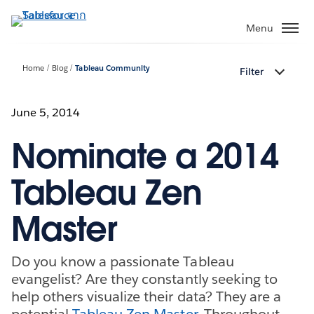
ข้าม
ไป
Menu
ที่
เนื้อหา
Home
Blog
Tableau Community
Filter
หลัก
June 5, 2014
Nominate a 2014
Tableau Zen
Master
Do you know a passionate Tableau
evangelist? Are they constantly seeking to
help others visualize their data? They are a
potential
Tableau Zen Master
. Throughout